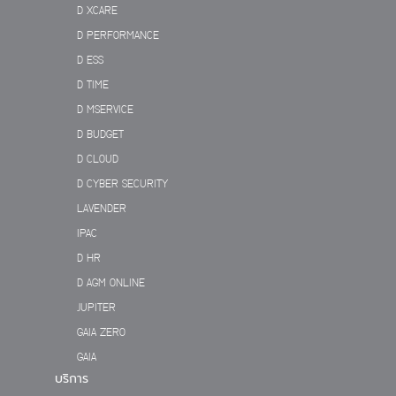
D XCARE
D PERFORMANCE
D ESS
D TIME
D MSERVICE
D BUDGET
D CLOUD
D CYBER SECURITY
LAVENDER
IPAC
D HR
D AGM ONLINE
JUPITER
GAIA ZERO
GAIA
บริการ