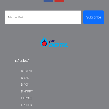
Subscribe
ผลิตภัณฑ์
D EVENT
D JOIN
D AGM
D HAPPY
HERMES
KRONOS